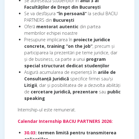
Se adresează studenților în
anul 3 al
Facultăților de Drept din București
Se va desfășura
”în persoană”
la sediul BACIU
PARTNERS din
București
Oferă
mentorat autentic
din partea
membrilor echipei noastre
Presupune implicarea în
proiecte juridice
concrete, training ”on the job”
, precum și
participarea la prezentări pe teme juridice, dar
și de business, ca parte a unui
program
special structurat dedicat studenților
Asigură acumularea de experiență în
ariile de
Consultanță Juridică
specifice firmei sau/și
Litigii
, dar și posibilitatea de a dezvolta abilități
de
cercetare juridică, prezentare
sau
public
speaking
Internship-ul este remunerat.
Calendar Internship BACIU PARTNERS 2026:
30.03
: termen limită pentru transmiterea