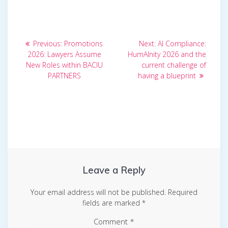
Post
Previous
Next
Previous:
Promotions
Next:
AI Compliance:
post:
post:
navigation
2026: Lawyers Assume
HumAInity 2026 and the
New Roles within BACIU
current challenge of
PARTNERS
having a blueprint
Leave a Reply
Your email address will not be published.
Required
fields are marked
*
Comment
*