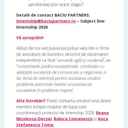
aprofundați prin acest stagiu?
Detalii de contact BACIU PARTNERS:
internship@baciupartners.ro
– Subject line:
Internship 2026
Vă așteptăm!
Alături de noi veți putea lua pulsul vieții într-o firmă
de avocatură de business descrisă de observatori
independenți ca fiind ”
versatilă, agilă și modernă
”, iar
”
cunoștințele juridice excepționale, combinate cu
abilitățile excelente de comunicare și negociere, o
fac firma de referință pentru rezolvarea oricăror
probleme potențiale înainte ca acestea să
escaladeze în probleme majore
“.
Alte întrebări?
Puteți contacta oricând unul dintre
membrii echipei noastre de bază care
coordonează proiectul de internship 2026:
Ileana
Nicolescu-Decsei
,
Raluca Comanescu
și
Anca
Stefanescu Toma
.