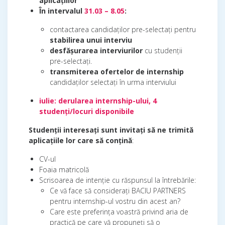
aplicațiilor
În intervalul
31.03 – 8.05
:
contactarea candidaților pre-selectați pentru
stabilirea unui interviu
desfășurarea interviurilor
cu studenții
pre-selectați.
transmiterea ofertelor de internship
candidaților selectați în urma interviului
iulie: derularea internship-ului, 4
studenți/locuri disponibile
Studenții interesați sunt invitați să ne trimită
aplicațiile lor care să conțină
:
CV-ul
Foaia matricolă
Scrisoarea de intenție cu răspunsul la întrebările:
Ce vă face să considerați BACIU PARTNERS
pentru internship-ul vostru din acest an?
Care este preferința voastră privind aria de
practică pe care vă propuneți să o